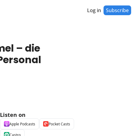
Log in
Subscribe
el – die 
ersonal 
Listen on
Apple Podcasts
Pocket Casts
Castro