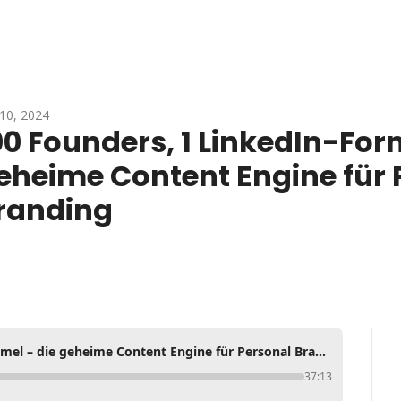
10, 2024
00 Founders, 1 LinkedIn-Form
eheime Content Engine für P
randing
100 Founders, 1 LinkedIn-Formel – die geheime Content Engine für Personal Branding
37:13