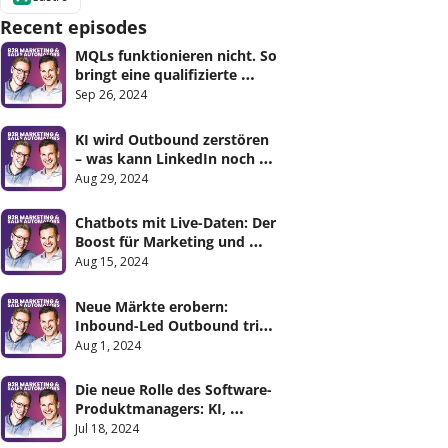
Recent episodes
MQLs funktionieren nicht. So 
bringt eine qualifizierte 
Pipeline Marketing und Sales 
Sep 26, 2024
zusammen.
KI wird Outbound zerstören 
– was kann LinkedIn noch 
retten?
Aug 29, 2024
Chatbots mit Live-Daten: Der 
Boost für Marketing und 
Sales
Aug 15, 2024
Neue Märkte erobern: 
Inbound-Led Outbound trifft 
B2B Benchmark-Marketing
Aug 1, 2024
Die neue Rolle des Software-
Produktmanagers: KI, 
Remote Teams und APIs
Jul 18, 2024