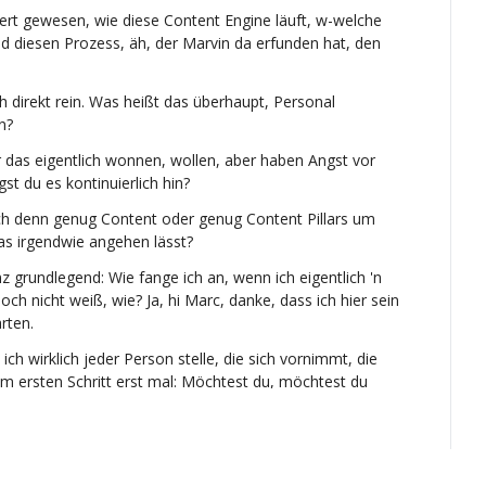
ert gewesen, wie diese Content Engine läuft, w-welche 
 diesen Prozess, äh, der Marvin da erfunden hat, den 
ich direkt rein. Was heißt das überhaupt, Personal 
n?
r das eigentlich wonnen, wollen, aber haben Angst vor 
t du es kontinuierlich hin?
ch denn genug Content oder genug Content Pillars um 
s irgendwie angehen lässt?
 grundlegend: Wie fange ich an, wenn ich eigentlich 'n 
h nicht weiß, wie? Ja, hi Marc, danke, dass ich hier sein 
arten.
ich wirklich jeder Person stelle, die sich vornimmt, die 
m ersten Schritt erst mal: Möchtest du, möchtest du 
l das Spiel bedeutet, dass du jetzt anfängst, dir ein 
und zu sagen: Ich werde jetzt Inhalte teilen, ich werde 
efragt.