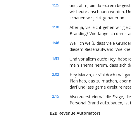
1:25
und, ähm, bin da extrem begeist
wir heute anschauen werden. Und
schauen wir jetzt genauer an.
1:38
Aber ja, vielleicht gehen wir gle
Branding? Wie fange ich damit a
1:46
Weil ich weiß, dass viele Gründe
diesem Riesenaufwand. Wie kriegs
1:53
Und vor allem auch: Hey, habe i
mein Thema herum, dass sich da
2:02
Hey Marvin, erzähl doch mal ganz
Plan hab, das zu machen, aber noc
darf und lass gerne direkt reinst
2:15
Also zuerst einmal die Frage, die 
Personal Brand aufzubauen, ist i
dieses Spiel wirklich spielen?
B2B Revenue Automators
2:26
Do you wanna play this game? Wei
Inputziel zu legen, festzusetzen 
nach außen kommunizieren, ung