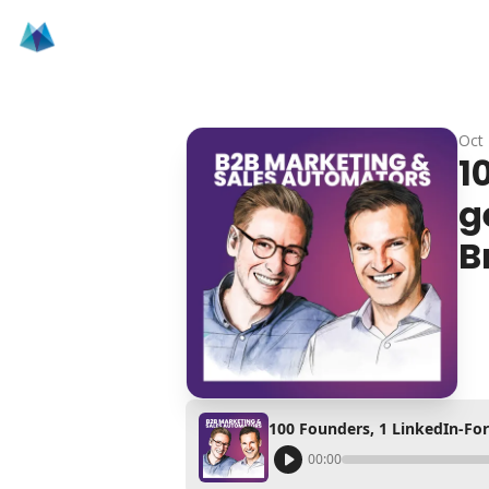
Oct 
1
g
B
00:00