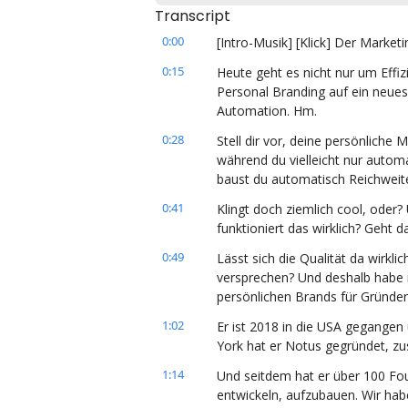
Transcript
0:00
[Intro-Musik] [Klick] Der Marke
0:15
Heute geht es nicht nur um Effiz
Personal Branding auf ein neues 
Automation. Hm.
0:28
Stell dir vor, deine persönliche 
während du vielleicht nur automat
baust du automatisch Reichweit
0:41
Klingt doch ziemlich cool, oder? 
funktioniert das wirklich? Geht d
0:49
Lässt sich die Qualität da wirkli
versprechen? Und deshalb habe ic
persönlichen Brands für Gründer
1:02
Er ist 2018 in die USA gegangen
York hat er Notus gegründet, z
1:14
Und seitdem hat er über 100 Fou
entwickeln, aufzubauen. Wir hab