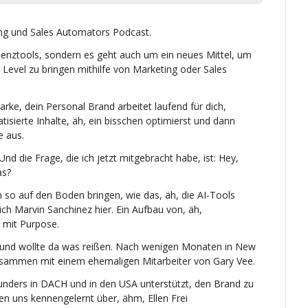
ting und Sales Automators Podcast.
ienztools, sondern es geht auch um ein neues Mittel, um 
Level zu bringen mithilfe von Marketing oder Sales 
Marke, dein Personal Brand arbeitet laufend für dich, 
isierte Inhalte, äh, ein bisschen optimierst und dann 
e aus.
Und die Frage, die ich jetzt mitgebracht habe, ist: Hey, 
as?
ch so auf den Boden bringen, wie das, äh, die AI-Tools 
h Marvin Sanchinez hier. Ein Aufbau von, äh, 
 mit Purpose.
 und wollte da was reißen. Nach wenigen Monaten in New 
usammen mit einem ehemaligen Mitarbeiter von Gary Vee.
nders in DACH und in den USA unterstützt, den Brand zu 
en uns kennengelernt über, ähm, Ellen Frei