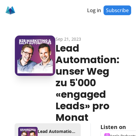
Log in
Subscribe
Sep 21, 2023
Lead 
Automation: 
unser Weg 
zu 5'000 
«engaged 
Leads» pro 
Monat
Listen on
Lead Automation: unser Weg zu 5'000 «engaged Leads» pro Monat