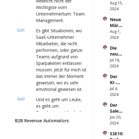
vielleicht nicht der 
mit 
Aug 15, 
kann 
Marke
Wichtigste vom 
Live-
2024
Linke
ting 
Unternehmertum: Team 
Daten: 
dIn 
und 
Neue 
Management.
Der 
noch 
Sales 
Märkt
Boost 
retten
zusam
0:31
Es gibt Situationen, wo 
e 
Aug 1, 
für 
?
men.
SaaS-Unternehmer 
erober
2024
Marke
n: 
Mitarbeiter, die nicht 
ting 
Die 
Inbou
und 
performen, oder ganze 
neue 
nd-
Sales
Teams aufgrund von 
Rolle 
Jul 18, 
Led 
Sparpaketen entlassen 
des 
2024
Outbo
müssen. Jetzt für mich ist 
Softw
und 
das immer der Moment 
Der 
are-
trifft 
KI-
gewesen, wo es sehr 
Produ
B2B 
Use-
Jul 4, 
emotional gewesen ist.
ktman
Bench
Case 
2024
agers: 
mark-
0:47
Und es geht um Leute, 
der 
KI, 
Marke
Der 
es geht um 
wirklic
Remot
ting
Sales 
h 
Beziehungen. Ich glaube, 
e 
Auto
Jun 20, 
Umsat
Teams 
wenn ich schlaflose 
B2B Revenue Automators
matio
2024
z 
und 
Nächte hatte, dann ist es 
n 
bringt
APIs
meist wegen diesen 
S3E10: 
Canva
Beziehungen gewesen 