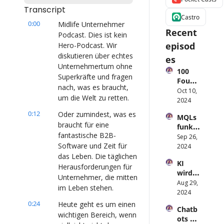
Transcript
Castro
0:00
Midlife Unternehmer 
Recent 
Podcast. Dies ist kein 
episod
Hero-Podcast. Wir 
diskutieren über echtes 
es
Unternehmertum ohne 
100 
Superkräfte und fragen 
Found
nach, was es braucht, 
ers, 1 
Oct 10, 
um die Welt zu retten.
Linke
2024
dIn-
0:12
Oder zumindest, was es 
MQLs 
Forme
braucht für eine 
funkti
l – die 
fantastische B2B-
oniere
Sep 26, 
gehei
Software und Zeit für 
n 
2024
me 
nicht. 
das Leben. Die täglichen 
Conte
KI 
So 
nt 
Herausforderungen für 
wird 
bringt 
Engine 
Unternehmer, die mitten 
Outbo
Aug 29, 
eine 
für 
im Leben stehen.
und 
2024
qualifi
Perso
zerstö
zierte 
0:24
Heute geht es um einen 
nal 
Chatb
ren – 
Pipeli
Brandi
wichtigen Bereich, wenn 
ots 
was 
ne 
ng