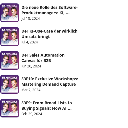
Die neue Rolle des Software-
Produktmanagers: KI, 
Remote Teams und APIs
Jul 18, 2024
Der KI-Use-Case der wirklich 
Umsatz bringt
Jul 4, 2024
Der Sales Automation 
Canvas für B2B
Jun 20, 2024
S3E10: Exclusive Workshops: 
Mastering Demand Capture
Mar 7, 2024
S3E9: From Broad Lists to 
Buying Signals: How AI 
Offers More for Less
Feb 29, 2024