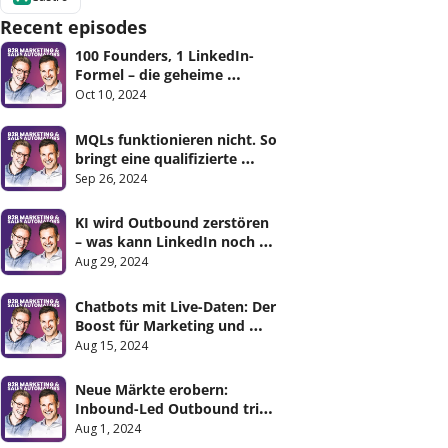
Recent episodes
100 Founders, 1 LinkedIn-
Formel – die geheime 
Content Engine für Personal 
Oct 10, 2024
Branding
MQLs funktionieren nicht. So 
bringt eine qualifizierte 
Pipeline Marketing und Sales 
Sep 26, 2024
zusammen.
KI wird Outbound zerstören 
– was kann LinkedIn noch 
retten?
Aug 29, 2024
Chatbots mit Live-Daten: Der 
Boost für Marketing und 
Sales
Aug 15, 2024
Neue Märkte erobern: 
Inbound-Led Outbound trifft 
B2B Benchmark-Marketing
Aug 1, 2024