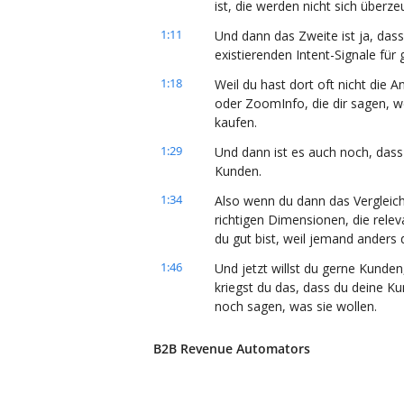
ist, die werden nicht sich überze
1:11
Und dann das Zweite ist ja, dass 
existierenden Intent-Signale fü
1:18
Weil du hast dort oft nicht die A
oder ZoomInfo, die dir sagen, we
kaufen.
1:29
Und dann ist es auch noch, dass 
Kunden.
1:34
Also wenn du dann das Vergleich
richtigen Dimensionen, die relev
du gut bist, weil jemand anders d
1:46
Und jetzt willst du gerne Kunden
kriegst du das, dass du deine Ku
noch sagen, was sie wollen.
1:56
Und die Lösung ist relativ einfac
B2B Revenue Automators
1:58
Was nämlich für uns zuverlässig f
sogenannte Zero-Party-Daten, w
wann sie bereit sind, dafür Geld