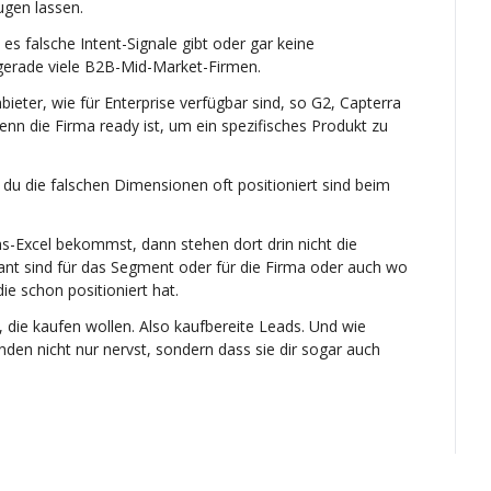
ugen lassen.
es falsche Intent-Signale gibt oder gar keine 
r gerade viele B2B-Mid-Market-Firmen.
nbieter, wie für Enterprise verfügbar sind, so G2, Capterra 
nn die Firma ready ist, um ein spezifisches Produkt zu 
du die falschen Dimensionen oft positioniert sind beim 
s-Excel bekommst, dann stehen dort drin nicht die 
ant sind für das Segment oder für die Firma oder auch wo 
ie schon positioniert hat.
, die kaufen wollen. Also kaufbereite Leads. Und wie 
nden nicht nur nervst, sondern dass sie dir sogar auch 
h.
unktioniert hat, ist, du fragst deine Kontakte direkt, 
o dir deine Kontakte sagen, was sie gerne möchten und 
 auszugeben.