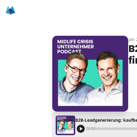
Jan 
B
f
B2B-Leadgenerierung: kaufbe
00:00