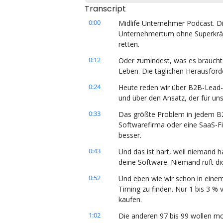
Transcript
0:00
Midlife Unternehmer Podcast. Die
Unternehmertum ohne Superkräft
retten.
0:12
Oder zumindest, was es braucht 
Leben. Die täglichen Herausford
0:24
Heute reden wir über B2B-Lead-G
und über den Ansatz, der für un
0:33
Das größte Problem in jedem B2B-
Softwarefirma oder eine SaaS-Fi
besser.
0:43
Und das ist hart, weil niemand h
deine Software. Niemand ruft d
0:52
Und eben wie wir schon in einem 
Timing zu finden. Nur 1 bis 3 % 
kaufen.
1:02
Die anderen 97 bis 99 wollen mo